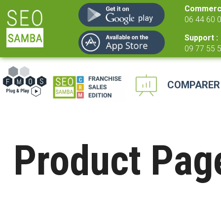
Commerci
06 44 60 
Support :
09 77 55 
COMPARER
Product Pag