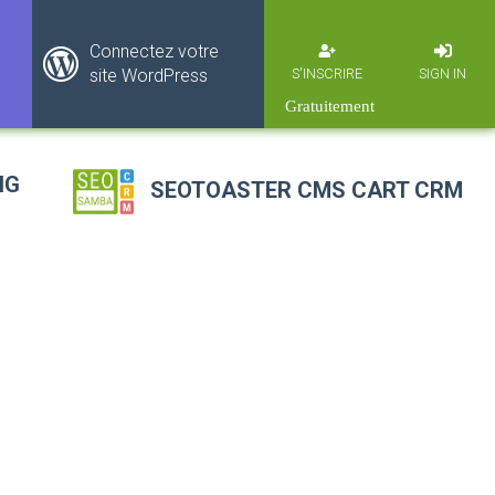
Connectez votre
S'INSCRIRE
SIGN IN
site WordPress
NG
SEOTOASTER CMS CART CRM
Solution GRC - CRM
CRM pour Réseaux
Solution Agence Immobilière