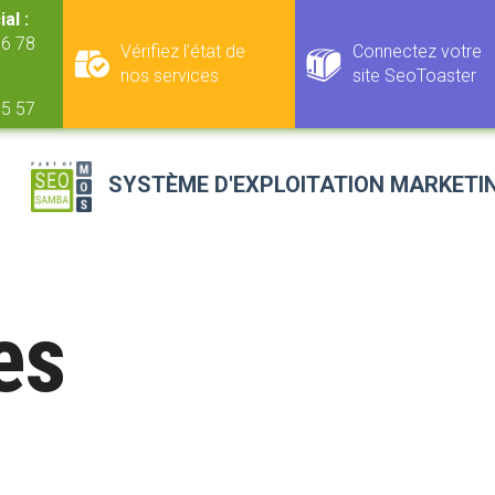
al :
06 78
Vérifiez l'état de
Connectez votre
nos services
site SeoToaster
55 57
SYSTÈME D'EXPLOITATION MARKETI
Chat mobile MensaHero
Logiciel de Référencement SEO
es
Marketing des médias sociaux
Plateforme de gestion des avis
Logiciel d'emailing
Logiciel de suivi des leads
WordPress SEO