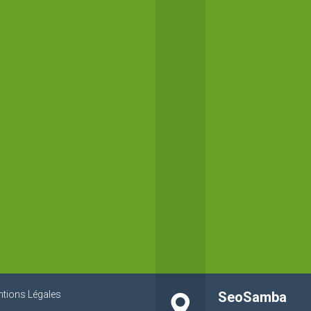
tions Légales
SeoSamba