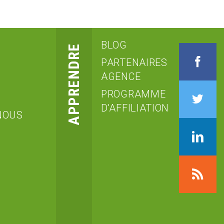
BLOG
APPRENDRE
PARTENAIRES
F
AGENCE
PROGRAMME
Tw
D'AFFILIATION
NOUS
Li
R