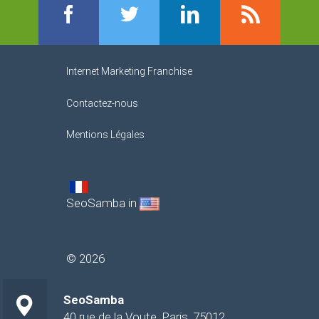
Facebook
Twitter
LinkedIn
RSS
Internet Marketing Franchise
Contactez-nous
Mentions Légales
SeoSamba in
©
2026
SeoSamba
40 rue de la Voute
,
Paris
,
75012