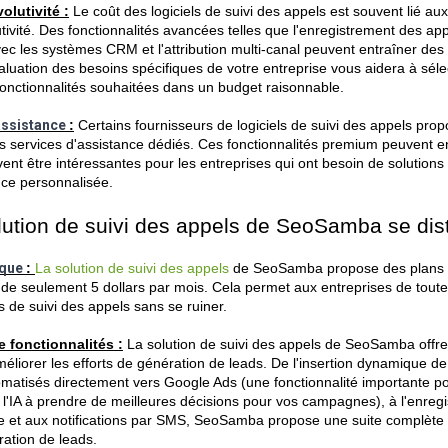
olutivité :
 Le coût des logiciels de suivi des appels est souvent lié aux 
utivité. Des fonctionnalités avancées telles que l'enregistrement des app
avec les systèmes CRM et l'attribution multi-canal peuvent entraîner des 
luation des besoins spécifiques de votre entreprise vous aidera à sélec
es fonctionnalités souhaitées dans un budget raisonnable.
assistance 
:
 Certains fournisseurs de logiciels de suivi des appels prop
s services d'assistance dédiés. Ces fonctionnalités premium peuvent en
ent être intéressantes pour les entreprises qui ont besoin de solutions
nce personnalisée.
lution de suivi des appels de SeoSamba se dis
que 
: 
La solution de suivi des appels
de SeoSamba propose des plans t
de seulement 5 dollars par mois. Cela permet aux entreprises de toutes
 de suivi des appels sans se ruiner.
 fonctionnalités :
 La solution de suivi des appels de SeoSamba offr
méliorer les efforts de génération de leads. De l'insertion dynamique d
matisés directement vers Google Ads (une fonctionnalité importante pou
l'IA à prendre de meilleures décisions pour vos campagnes), à l'enregi
 et aux notifications par SMS, S
eoSamba propose une suite complète d'
ration de leads.