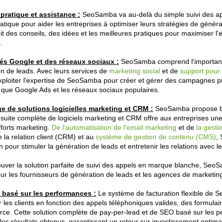
ratique et assistance :
SeoSamba va au-delà du simple suivi des a
tique pour aider les entreprises à optimiser leurs stratégies de généra
it des conseils, des idées et les meilleures pratiques pour maximiser l'e
.
tés Google et des réseaux sociaux :
SeoSamba comprend l'importance
on de leads. Avec leurs services de
marketing social
et de
support pour
xploiter l'expertise de SeoSamba pour créer et gérer des campagnes pub
s que Google Ads et les réseaux sociaux populaires.
 de solutions logicielles marketing et CRM :
SeoSamba propose bi
 suite complète de logiciels marketing et CRM offre aux entreprises un
fforts marketing.
De l'automatisation de l'email marketing
et de
la gesti
e la relation client (CRM) et au
système de gestion de contenu (CMS)
,
 pour stimuler la génération de leads et entretenir les relations avec le
 trouver la solution parfaite de suivi des appels en marque blanche, Se
ur les fournisseurs de génération de leads et les agences de marketin
 basé sur les performances :
 Le système de facturation flexible de
r les clients en fonction des appels téléphoniques valides, des formulai
ce. Cette solution complète de pay-per-lead et de SEO basé sur les pe
les résultats obtenus, garantissant un retour sur investissement optima