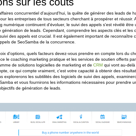
ons sur les coûts
faires concurrentiel d'aujourd'hui, la quête de générer des leads de ha
ur les entreprises de tous secteurs cherchant à prospérer et réussir. A
g numérique continuent d'évoluer, le suivi des appels s'est révélé être 
de génération de leads. Cependant, comprendre les aspects clés et les 
suivi des appels est crucial. Il est également important de reconnaître c
 appels de SeoSamba de la concurrence.
oix d'options, quels facteurs devez-vous prendre en compte lors du choi
-ce le coaching marketing pratique et les services de soutien offerts
amme de solutions logicielles de marketing et de
CRM
qui vont au-delà 
pte, ce qui compte vraiment, c'est votre capacité à obtenir des résult
ous explorerons les subtilités des logiciels de suivi des appels, examin
Samba et vous fournirons les informations nécessaires pour prendre un
bjectifs de génération de leads.