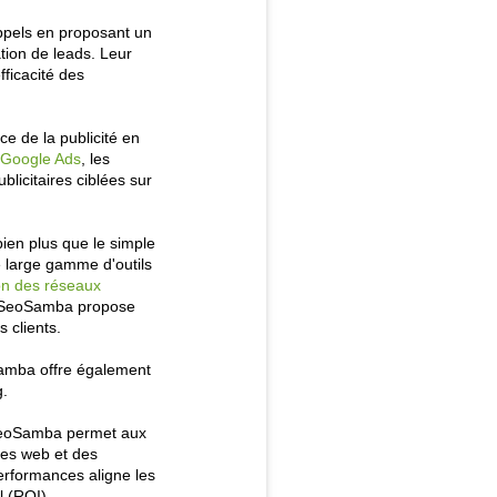
ppels en proposant un
tion de leads. Leur
fficacité des
 de la publicité en
 Google Ads
, les
licitaires ciblées sur
en plus que le simple
e large gamme d'outils
on des réseaux
 SeoSamba propose
s clients.
oSamba offre également
g.
 SeoSamba permet aux 
res web et des 
rformances aligne les 
l (ROI).