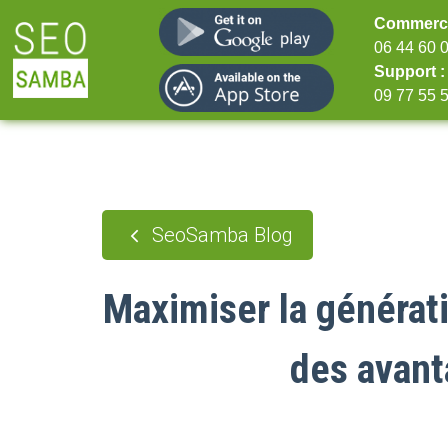
Commerci
06 44 60 
Support :
09 77 55 
SeoSamba Blog
Maximiser la générati
des avant