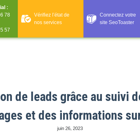
al :
06 78
Vérifiez l'état de
Connectez votre
nos services
site SeoToaster
55 57
on de leads grâce au suivi d
ages et des informations sur
juin 26, 2023